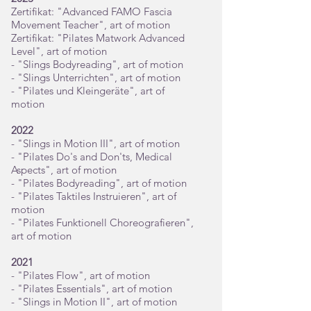
Zertifikat: "Advanced FAMO Fascia
Movement Teacher", art of motion
Zertifikat: "Pilates Matwork Advanced
Level", art of motion
- "Slings Bodyreading", art of motion
- "Slings Unterrichten", art of motion
- "Pilates und Kleingeräte", art of
motion
2022
- "Slings in Motion III", art of motion
- "Pilates Do's and Don'ts, Medical
Aspects", art of motion
- "Pilates Bodyreading", art of motion
- "Pilates Taktiles Instruieren", art of
motion
- "Pilates Funktionell Choreografieren",
art of motion
2021
- "Pilates Flow", art of motion
- "Pilates Essentials", art of motion
- "Slings in Motion II", art of motion