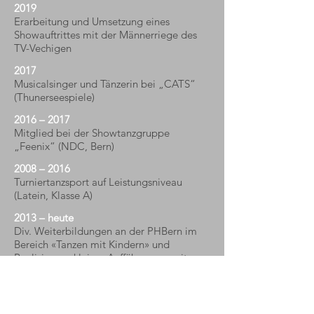
2019
Erarbeitung und Umsetzung eines
Showauftrittes mit der Männerriege des
TV-Vechigen
2017
Musicalsinger und Tänzerin bei „CATS“
(Thunerseespiele)
2016 – 2017
Mitglied bei der Showtanzgruppe
„Feenix“ (NDC, Bern)
2008 – 2016
Turniertanzsport auf Leistungsniveau
(Latein, Klasse A)
2013 – heute
Div. Weiterbildungen an der PHBern im
Bereich «Tanzen mit Kindern» und
Realisierung kleiner Aufführungen mit
Unterstufenklassen
2013
Bachelorarbeit: Tanzprojekt «Tanz durch