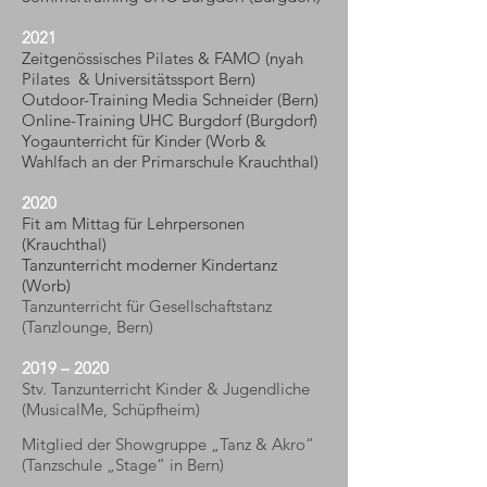
2021
Zeitgenössisches Pilates & FAMO (nyah
Pilates & Universitätssport Bern)
Outdoor-Training Media Schneider
(Bern)
Online-Training UHC Burgdorf (Burgdorf)
Yogaunterricht für Kinder (Worb &
Wahlfach an der Primarschule Krauchthal)
2020
Fit am Mittag für Lehrpersonen
(Krauchthal)
Tanzunterricht moderner Kindertanz
(Worb)
Tanzunterricht für Gesellschaftstanz
(Tanzlounge, Bern)
2019 – 2020
Stv. Tanzunterricht Kinder & Jugendliche
(MusicalMe, Schüpfheim)
Mitglied der Showgruppe „Tanz & Akro“
(Tanzschule „Stage“ in Bern)