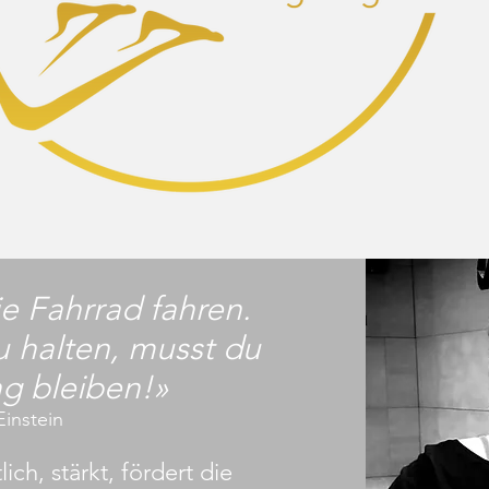
e Fahrrad fahren.
 halten, musst du
g bleiben!»
Einstein
ch, stärkt, fördert die