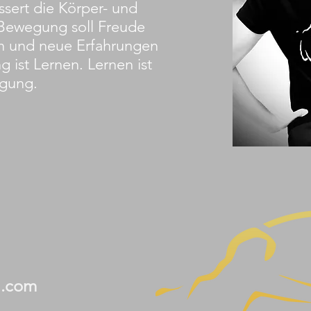
ssert die Körper- und
ewegung soll Freude
n
und neue Erfahrungen
ist Lernen. Lernen ist
gung.
l.com